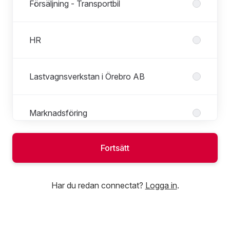
Försäljning - Transportbil
HR
Lastvagnsverkstan i Örebro AB
Marknadsföring
Fortsätt
Motorpark Buss och Lastbilsverkstad
Har du redan connectat?
Logga in
.
Neoplan Syd
Neoplan Väst