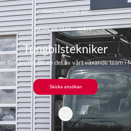
Svenska Neoplan AB
NEOPLAN VÄST
·
MJÖLBY
Tungbilstekniker
er fler proffs! Bli en del av vårt växande team i 
Skicka ansökan