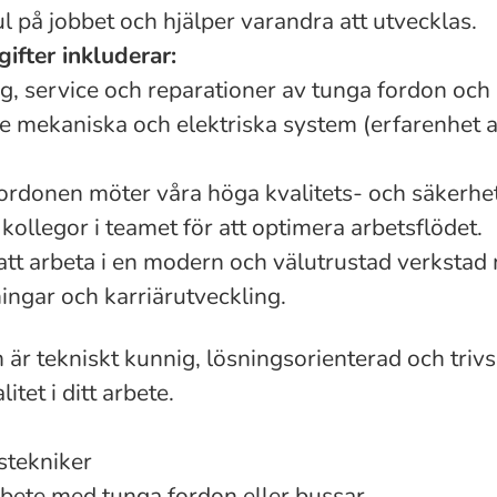
 på jobbet och hjälper varandra att utvecklas.
ifter inkluderar:
g, service och reparationer av tunga fordon och
 mekaniska och elektriska system (erfarenhet a
fordonen möter våra höga kvalitets- och säkerhe
ollegor i teamet för att optimera arbetsflödet.
att arbeta i en modern och välutrustad verkstad
dningar och karriärutveckling.
 är tekniskt kunnig, lösningsorienterad och triv
itet i ditt arbete.
stekniker
rbete med tunga fordon eller bussar.