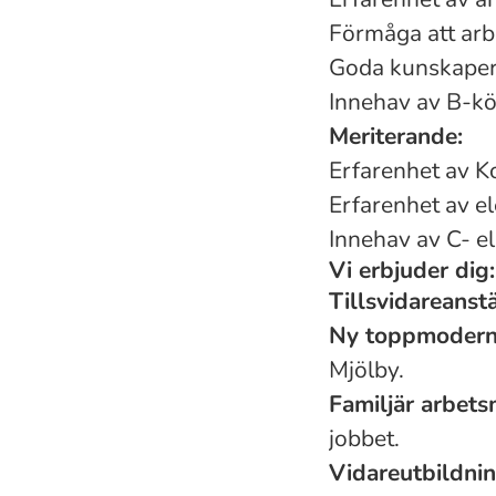
Förmåga att arbe
Goda kunskaper i
Innehav av B-kö
Meriterande:
Erfarenhet av K
Erfarenhet av el
Innehav av C- el
Vi erbjuder dig:
Tillsvidareanstä
Ny toppmodern 
Mjölby.
Familjär arbetsm
jobbet.
Vidareutbildnin