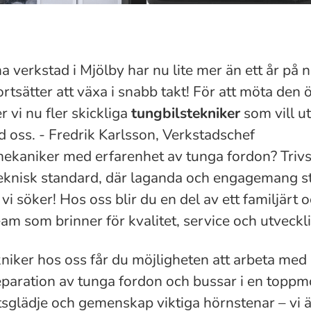
 verkstad i Mjölby har nu lite mer än ett år på 
tsätter att växa i snabb takt! För att möta den
r vi nu fler skickliga
tungbilstekniker
som vill u
 oss. - Fredrik Karlsson, Verkstadschef
mekaniker med erfarenhet av tunga fordon? Triv
eknisk standard, där laganda och engagemang st
vi söker! Hos oss blir du en del av ett familjärt 
eam som brinner för kvalitet, service och utveckl
iker hos oss får du möjligheten att arbeta med 
eparation av tunga fordon och bussar i en toppm
sglädje och gemenskap viktiga hörnstenar – vi är