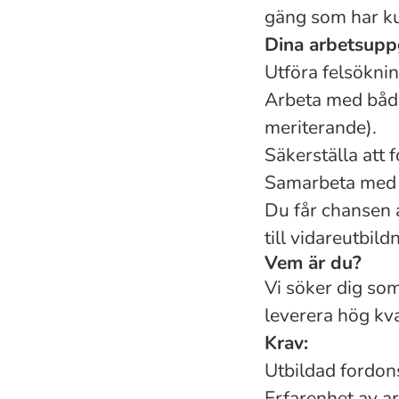
gäng som har kul
Dina arbetsuppg
Utföra felsöknin
Arbeta med både
meriterande).
Säkerställa att 
Samarbeta med k
Du får chansen 
till vidareutbil
Vem är du?
Vi söker dig som
leverera hög kval
Krav:
Utbildad fordon
Erfarenhet av a