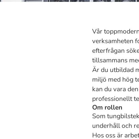
Vår toppmoderna
verksamheten for
efterfrågan söke
tillsammans med
Är du utbildad 
miljö med hög t
kan du vara den 
professionellt t
Om rollen
Som tungbilstekn
underhåll och r
Hos oss är arbet