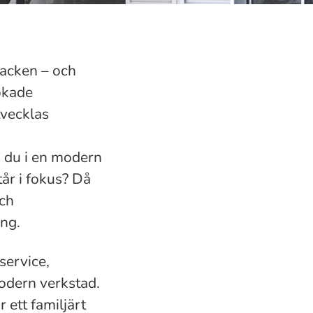
nacken – och
 ökade
tvecklas
s du i en modern
år i fokus? Då
och
ing.
service,
odern verkstad.
 ett familjärt