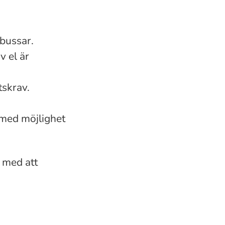
 bussar.
v el är
tskrav.
 med möjlighet
s med att