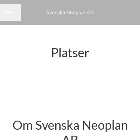
Svenska Neoplan AB
Dela sidan
KARRIÄRMENY
Platser
Göteborg
Stockholm
Malmö
Helsingborg
Linköping
Örebro
Jönköping
Om Svenska Neoplan