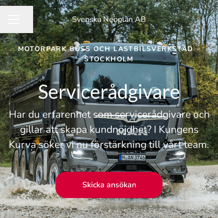
Svenska Neoplan AB
Dela sidan
KARRIÄRMENY
MOTORPARK BUSS OCH LASTBILSVERKSTAD
·
STOCKHOLM
Servicerådgivare
Har du erfarenhet som servicerådgivare och
gillar att skapa kundnöjdhet? I Kungens
Kurva söker vi nu förstärkning till vårt team.
Skicka ansökan